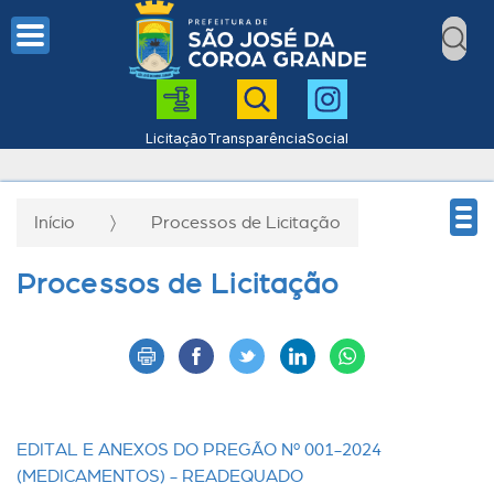
Licitação
Transparência
Social
Início
Processos de Licitação
Processos de Licitação
EDITAL E ANEXOS DO PREGÃO Nº 001-2024
(MEDICAMENTOS) - READEQUADO