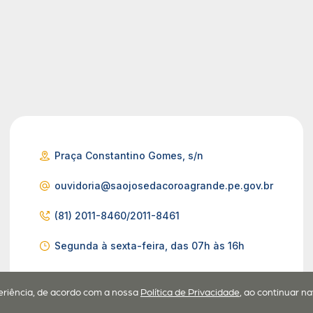
Praça Constantino Gomes, s/n
ouvidoria@saojosedacoroagrande.pe.gov.br
(81) 2011-8460/2011-8461
Segunda à sexta-feira, das 07h às 16h
periência, de acordo com a nossa
Política de Privacidade
, ao continuar 