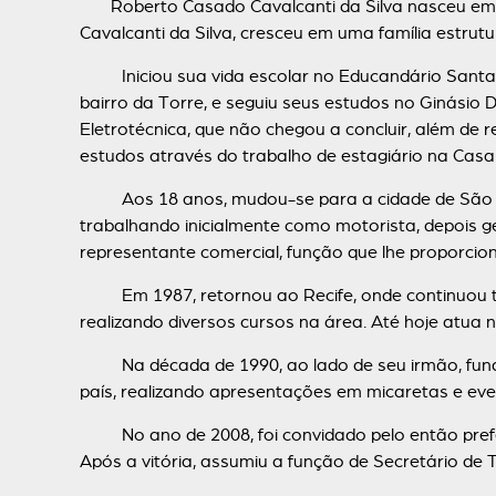
Roberto Casado Cavalcanti da Silva nasceu em Rec
Cavalcanti da Silva, cresceu em uma família estrutur
Iniciou sua vida escolar no Educandário Santa Ro
bairro da Torre, e seguiu seus estudos no Ginásio 
Eletrotécnica, que não chegou a concluir, além de 
estudos através do trabalho de estagiário na Cas
Aos 18 anos, mudou-se para a cidade de São Paulo
trabalhando inicialmente como motorista, depois g
representante comercial, função que lhe proporcio
Em 1987, retornou ao Recife, onde continuou tra
realizando diversos cursos na área. Até hoje atua 
Na década de 1990, ao lado de seu irmão, fundou
país, realizando apresentações em micaretas e even
No ano de 2008, foi convidado pelo então prefe
Após a vitória, assumiu a função de Secretário de