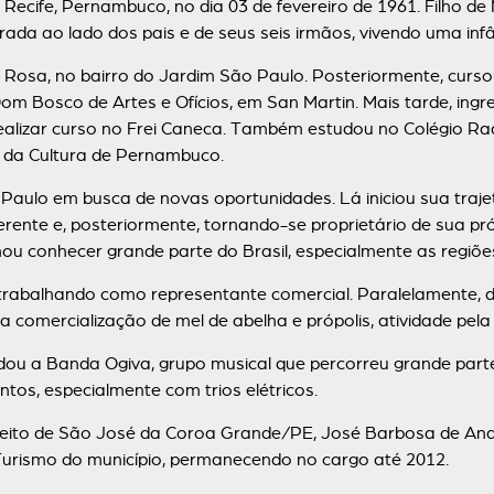
ife, Pernambuco, no dia 03 de fevereiro de 1961. Filho de
ada ao lado dos pais e de seus seis irmãos, vivendo uma infânc
sa, no bairro do Jardim São Paulo. Posteriormente, cursou 
Dom Bosco de Artes e Ofícios, em San Martin. Mais tarde, ing
realizar curso no Frei Caneca. Também estudou no Colégio Rad
a da Cultura de Pernambuco.
 em busca de novas oportunidades. Lá iniciou sua trajetór
erente e, posteriormente, tornando-se proprietário de sua 
nou conhecer grande parte do Brasil, especialmente as regiõe
balhando como representante comercial. Paralelamente, des
na comercialização de mel de abelha e própolis, atividade pe
 a Banda Ogiva, grupo musical que percorreu grande parte
tos, especialmente com trios elétricos.
ito de São José da Coroa Grande/PE, José Barbosa de Andr
 Turismo do município, permanecendo no cargo até 2012.